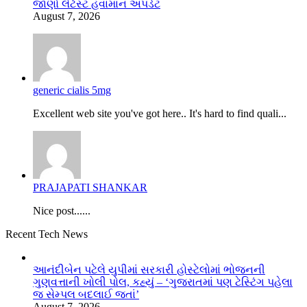
જાણો લેટેસ્ટ હવામાન અપડેટ
August 7, 2026
generic cialis 5mg
Excellent web site you've got here.. It's hard to find quali...
PRAJAPATI SHANKAR
Nice post......
Recent Tech News
આનંદીબેન પટેલે યુપીમાં સરકારી હોસ્ટેલોમાં ભોજનની
ગુણવત્તાની ખોલી પોલ, કહ્યું – ‘ગુજરાતમાં પણ ટેસ્ટિંગ પહેલા
જ સેમ્પલ બદલાઈ જતાં’
August 7, 2026