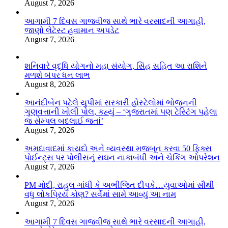
August 7, 2026
આગામી 7 દિવસ ગાજવીજ સાથે ભારે વરસાદની આગાહી,
જાણો લેટેસ્ટ હવામાન અપડેટ
August 7, 2026
શનિવારે વૃદ્ધિ યોગનો મહા સંયોગ, સિંહ સહિત આ રાશિને
મળશે બંપર ધન લાભ
August 8, 2026
આનંદીબેન પટેલે યુપીમાં સરકારી હોસ્ટેલોમાં ભોજનની
ગુણવત્તાની ખોલી પોલ, કહ્યું – ‘ગુજરાતમાં પણ ટેસ્ટિંગ પહેલા
જ સેમ્પલ બદલાઈ જતાં’
August 7, 2026
અમદાવાદમાં કાયદો અને વ્યવસ્થા મજબૂત કરવા 50 ફિક્સ
પોઈન્ટ્સ પર પોલીસનું સઘન નાકાબંધી અને ચેકિંગ ઓપરેશન
August 7, 2026
PM મોદી, રાહુલ ગાંધી કે અભીજિત દીપકે…યુવાઓમાં સૌથી
વધુ લોકપ્રિય કોણ? સર્વેમાં સામે આવ્યું આ નામ
August 7, 2026
આગામી 7 દિવસ ગાજવીજ સાથે ભારે વરસાદની આગાહી,