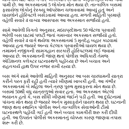
પામી છે. આ અકસ્માતમાં 5 લોકોના મોત થયા છે. તાત્કાલિક બસમાં
ફસાયેલા લોકોનું રેસ્ક્યૂ ઑપરેશન ચલાવવામાં આવ્યું હતું અને
ઘાયલોને હોસ્પિટલે ખસેડવામાં આવ્યા હતા. મળતી માહિતી પ્રમાણે
વહેલી સવારે 4 વાગ્યા આસપાસ આ અકસ્માત સર્જાયો હતો.
સામે આવેલી વિગતો અનુસાર, મધ્યપ્રદેશના 50 જેટલા પ્રવાસી
ભરેલી બસ ઘાટમાં પલટી જતાં ગમખ્વાર અકસ્માત સર્જાયો હતો.
વહેલી સવારે 4 વાગે થયેલા અકસ્માતમાં 5 મૃતદેહ બહાર કાઢવામાં
આવ્યા હતા જ્યારે અન્ય કેટલાક પ્રવાસીઓ ઘાયલ થયા છે.
તમામને નજીકની સામગહાન સરકારી હોસ્પિટલમાં લઈ જવામાં
આવ્યા છે. અકસ્માતની જાણ થતાં પોલીસ અધિકારી તેમજ
એડિશનલ કલેક્ટર ઘટનાસ્થળે પહોંચ્યા છે અને બચાવ અને
રાહતકાર્ય હાથ ઉપર નજર રાખી રહ્યા છે.
બસ અંગે સામે આવેલી માહિતી અનુસાર આ બસ ચારધામની યાત્રા
કરીને પરત ફરી રહી હતી ત્યારે ખીણમાં ખાબકી હતી. આ ગંભીર
અકસ્માતમાં બે મહિલા અને ત્રણ પુરુષ મુસાફરના મોત થયા છે.
બસમાં 50થી વધુ યાત્રાળુઓ સવાર હતા. આ અકસ્માત એટલો
ભયાનક હતો કે, બસ સીધી ખીણમાં જઈને પડી હતી. આ દુર્ઘટનામાં
પાંચના મોત થયા છે જ્યારે અનેક મુસાફરોને ઘાયલ થયા છે. ઘટનાની
જાણ થતા સ્થાનિક પોલીસ અને તાત્કાલિક સેવાઓની ટીમો
ઘટનાસ્થળે પહોંચી ગઈ હતી અને બચાવ કામગીરી શરુ કરી દીધી
હતી. આ ઉપરાંત પોલીસે અકસ્માતનું ચોક્કસ કારણ જાણવા તપાસ
શરૂ કરી છે.