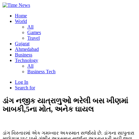
Home
World
All
Games
Travel
Gujarat
Ahmedabad
Business
Technology
All
Business Tech
Log In
Search for
ડાંગ નજીક યાત્રાળુઓ ભરેલી બસ ખીણમાં
ખાબકી,5ના મોત, અનેક ઘાયલ
ડાંગ વિસ્તારમાં એક ગમખ્વાર અકસ્માત સર્જાયો છે. ડાંગના સાપુતારા
માલેગામ ઘાટ પાસે ગંભીર અકસ્માત સર્જાતા અફરાતફરી મચી જવા