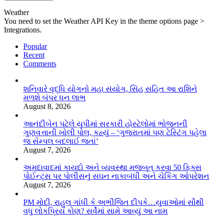
Weather
You need to set the Weather API Key in the theme options page >
Integrations.
Popular
Recent
Comments
શનિવારે વૃદ્ધિ યોગનો મહા સંયોગ, સિંહ સહિત આ રાશિને
મળશે બંપર ધન લાભ
August 8, 2026
આનંદીબેન પટેલે યુપીમાં સરકારી હોસ્ટેલોમાં ભોજનની
ગુણવત્તાની ખોલી પોલ, કહ્યું – ‘ગુજરાતમાં પણ ટેસ્ટિંગ પહેલા
જ સેમ્પલ બદલાઈ જતાં’
August 7, 2026
અમદાવાદમાં કાયદો અને વ્યવસ્થા મજબૂત કરવા 50 ફિક્સ
પોઈન્ટ્સ પર પોલીસનું સઘન નાકાબંધી અને ચેકિંગ ઓપરેશન
August 7, 2026
PM મોદી, રાહુલ ગાંધી કે અભીજિત દીપકે…યુવાઓમાં સૌથી
વધુ લોકપ્રિય કોણ? સર્વેમાં સામે આવ્યું આ નામ