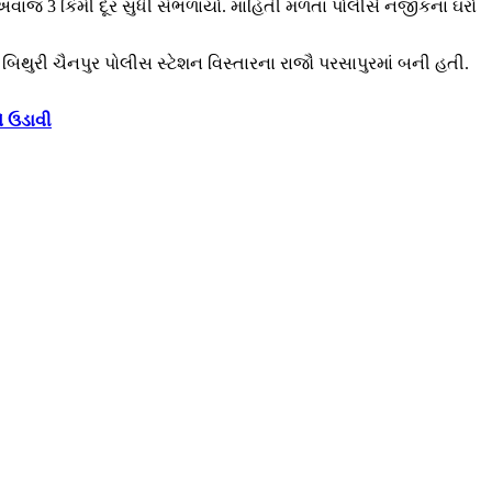
નો અવાજ 3 કિમી દૂર સુધી સંભળાયો. માહિતી મળતાં પોલીસે નજીકના ઘરો
રી ચૈનપુર પોલીસ સ્ટેશન વિસ્તારના રાજૌ પરસાપુરમાં બની હતી.
ો ઉડાવી