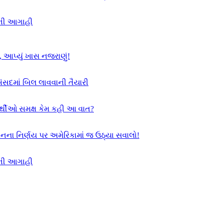
દની આગાહી
, આપ્યું ખાસ નજરાણું!
સંસદમાં બિલ લાવવાની તૈયારી
યાર્થીઓ સમક્ષ કેમ કહી આ વાત?
સનના નિર્ણય પર અમેરિકામાં જ ઉઠ્યા સવાલો!
દની આગાહી