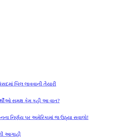
સંસદમાં બિલ લાવવાની તૈયારી
યાર્થીઓ સમક્ષ કેમ કહી આ વાત?
સનના નિર્ણય પર અમેરિકામાં જ ઉઠ્યા સવાલો!
દની આગાહી