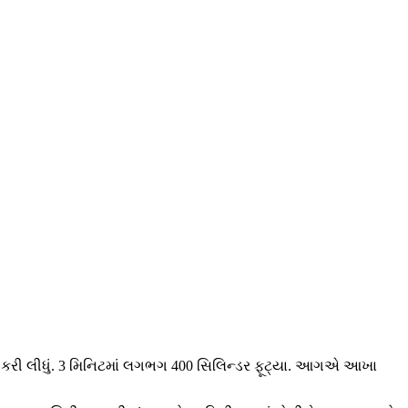
ણ કરી લીધું. 3 મિનિટમાં લગભગ 400 સિલિન્ડર ફૂટ્યા. આગએ આખા