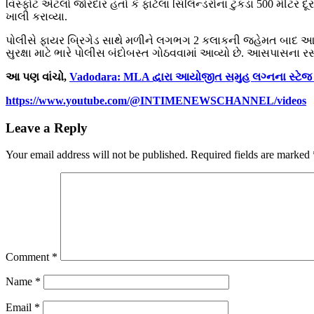
વિસ્ફોટ એટલો જોરદાર હતો કે ફાટેલા સિલિન્ડરોના ટુકડા 500 મીટર દૂ
ખાલી કરાવ્યા.
પોલીસે ફાયર બ્રિગેડ સાથે મળીને લગભગ 2 કલાકની જહેમત બાદ આગ 
સુરક્ષા માટે ભારે પોલીસ બંદોબસ્ત ગોઠવવામાં આવ્યો છે. આસપાસના રસ
આ પણ વાંચો,
Vadodara: MLA દ્વારા આયોજીત સમુહ લગ્નના સ્ટેજ પર
https://www.youtube.com/@INTIMENEWSCHANNEL/videos
Leave a Reply
Your email address will not be published.
Required fields are marked
Comment
*
Name
*
Email
*