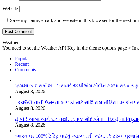
Website
Save my name, email, and website in this browser for the next ti
Weather
You need to set the Weather API Key in the theme options page > Inte
Popular
Recent
Comments
‘હંમેશા યાદ રાખીશ…’; સવારે જ પીએમ મોદીને મળ્યા રાઘવ ચડ્ડા
August 8, 2026
13 વર્ષથી નાની ઉંમરના બાળકો માટે સોશિયલ મીડિયા પર બૅન! 
August 8, 2026
હું કાંઈ બાબા બાગેશ્વર નથી…’; PM મોદીએ IIT દિલ્હીના વિદ્
August 8, 2026
‘ભારત પર 100% ટેરિફ લાદવું આત્મઘાતી કદમ…’; ટ્રમ્પ પ્રશા