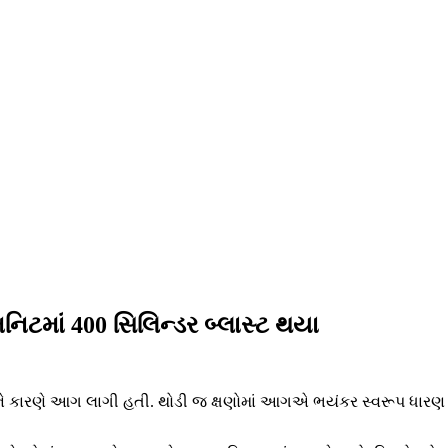
િનિટમાં 400 સિલિન્ડર બ્લાસ્ટ થયા
્ફોટને કારણે આગ લાગી હતી. થોડી જ ક્ષણોમાં આગએ ભયંકર સ્વરૂપ ધાર