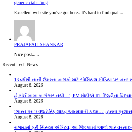
generic cialis 5mg
Excellent web site you've got here.. It's hard to find quali...
PRAJAPATI SHANKAR
Nice post......
Recent Tech News
13 વર્ષથી નાની ઉંમરના બાળકો માટે સોશિયલ મીડિયા પર બૅન! 
August 8, 2026
હું કાંઈ બાબા બાગેશ્વર નથી…’; PM મોદીએ IIT દિલ્હીના વિદ્
August 8, 2026
‘ભારત પર 100% ટેરિફ લાદવું આત્મઘાતી કદમ…’; ટ્રમ્પ પ્રશા
August 8, 2026
રાજ્યમાં ફરી સિસ્ટમ એક્ટિવ, આ જિલ્લામાં આજે ભારે વરસા