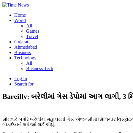
Home
World
All
Games
Travel
Gujarat
Ahmedabad
Business
Technology
All
Business Tech
Log In
Search for
Bareilly: બરેલીમાં ગેસ ડેપોમાં આગ લાગી, 3 મ
સોમવારે બપોરે બરેલીમાં મહાલક્ષ્મી ગેસ એજન્સીમાં સિલિન્ડર વિસ
ગોડાઉનને લપેટમાં લઈ લીધું.