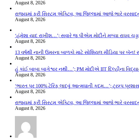
August 8, 2026
રાજ્યમાં ફરી સિસ્ટમ એક્ટિવ, આ જિલ્લામાં આજે ભારે વરસા
August 8, 2026
‘હંમેશા યાદ રાખીશ…’; સવારે જ પીએમ મોદીને મળ્યા રાઘવ ચડ્ડા
August 8, 2026
13 વર્ષથી નાની ઉંમરના બાળકો માટે સોશિયલ મીડિયા પર બૅન! 
August 8, 2026
હું કાંઈ બાબા બાગેશ્વર નથી…’; PM મોદીએ IIT દિલ્હીના વિદ્
August 8, 2026
‘ભારત પર 100% ટેરિફ લાદવું આત્મઘાતી કદમ…’; ટ્રમ્પ પ્રશા
August 8, 2026
રાજ્યમાં ફરી સિસ્ટમ એક્ટિવ, આ જિલ્લામાં આજે ભારે વરસા
August 8, 2026