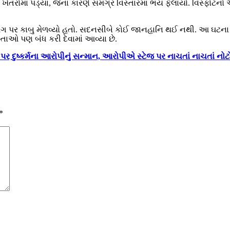
ર ખેતરોમાં પડ્યા, જેના કારણે સમગ્ર વિસ્તારમાં ભય ફેલાયો. વિસ્ફોટ
પર કાબુ મેળવ્યો હતો. સદનસીબે કોઈ જાનહાનિ થઈ નથી. આ ઘટના બિથુ
્તાઓ પણ બંધ કરી દેવામાં આવ્યા છે.
 દુષ્કર્મના આરોપીનું સન્માન, આરોપીએ સ્ટેજ પર નાચતાં નાચતાં નોટ
*