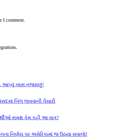
me I comment.
grations.
, આપ્યું ખાસ નજરાણું!
સંસદમાં બિલ લાવવાની તૈયારી
યાર્થીઓ સમક્ષ કેમ કહી આ વાત?
સનના નિર્ણય પર અમેરિકામાં જ ઉઠ્યા સવાલો!