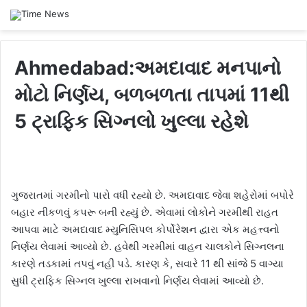
Ahmedabad:અમદાવાદ મનપાનો
મોટો નિર્ણય, બળબળતા તાપમાં 11થી
5 ટ્રાફિક સિગ્નલો ખુલ્લા રહેશે
ગુજરાતમાં ગરમીનો પારો વધી રહ્યો છે. અમદાવાદ જેવા શહેરોમાં બપોરે
બહાર નીકળવું કપરૂ બની રહ્યું છે. એવામાં લોકોને ગરમીથી રાહત
આપવા માટે અમદાવાદ મ્યુનિસિપલ કોર્પોરેશન દ્વારા એક મહત્ત્વનો
નિર્ણય લેવામાં આવ્યો છે. હવેથી ગરમીમાં વાહન ચાલકોને સિગ્નલના
કારણે તડકામાં તપવું નહીં પડે. કારણ કે, સવારે 11 થી સાંજે 5 વાગ્યા
સુધી ટ્રાફિક સિગ્નલ ખુલ્લા રાખવાનો નિર્ણય લેવામાં આવ્યો છે.