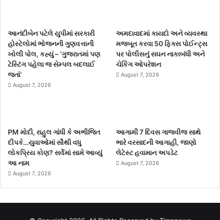
આનંદીબેન પટેલે યુપીમાં સરકારી
અમદાવાદમાં કાયદો અને વ્યવસ્થા
હોસ્ટેલોમાં ભોજનની ગુણવત્તાની
મજબૂત કરવા 50 ફિક્સ પોઈન્ટ્સ
ખોલી પોલ, કહ્યું – ‘ગુજરાતમાં પણ
પર પોલીસનું સઘન નાકાબંધી અને
ટેસ્ટિંગ પહેલા જ સેમ્પલ બદલાઈ
ચેકિંગ ઓપરેશન
જતાં’
August 7, 2026
August 7, 2026
PM મોદી, રાહુલ ગાંધી કે અભીજિત
આગામી 7 દિવસ ગાજવીજ સાથે
દીપકે…યુવાઓમાં સૌથી વધુ
ભારે વરસાદની આગાહી, જાણો
લોકપ્રિય કોણ? સર્વેમાં સામે આવ્યું
લેટેસ્ટ હવામાન અપડેટ
આ નામ
August 7, 2026
August 7, 2026