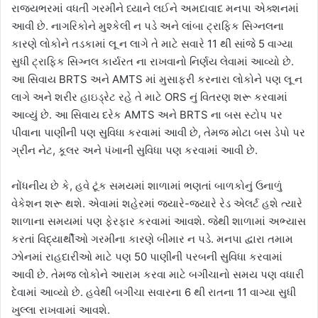
રાજ્યભરમાં વધતી ગરમીને ધ્યાને લઈને અમદાવાદ મનપા એક્શનમાં
આવી છે. નાગરિકોને મુશ્કેલી ન પડે અને લાંબા ટ્રાફિક સિગ્નલના
કારણે લોકોને તડકામાં લૂ ન લાગે તે માટે સવારે 11 થી સાંજે 5 વાગ્યા
સુધી ટ્રાફિક સિગ્નલ કાર્યરત ના રાખવાનો નિર્ણય લેવામાં આવ્યો છે.
આ સિવાય BRTS અને AMTS માં મુસાફરી કરનારા લોકોને પણ લૂ ન
લાગે અને શરીર હાઇડ્રેટ રહે તે માટે ORS નું વિતરણ શરૂ કરવામાં
આવ્યું છે. આ સિવાય દરેક AMTS અને BRTS ના બસ સ્ટોપ પર
પીવાના પાણીની પણ સુવિધા કરવામાં આવી છે, તેમજ મોટા બસ ડેપો પર
ગ્રીન નેટ, કૂલર અને પંખાની સુવિધા પણ કરવામાં આવી છે.
નોંધનીય છે કે, હવે ટૂંક સમયમાં શાળામાં ભણતાં બાળકોનું ઉનાળું
વેકેશન શરૂ થશે. એવામાં શહેરમાં જ્યારે-જ્યારે રેડ એલર્ટ હશે ત્યારે
શાળાના સમયમાં પણ ફેરફાર કરવામાં આવશે. જેથી શાળામાં અભ્યાસ
કરતાં વિદ્યાર્થીઓ ગરમીના કારણે બીમાર ન પડે. મનપા દ્વારા તમામ
ઝોનમાં રાહદારીઓ માટે પણ 50 પાણીની પરબની સુવિધા કરવામાં
આવી છે. તેમજ લોકોને આરામ કરવા માટે બગીચાનો સમય પણ વધારી
દેવામાં આવ્યો છે. હવેથી બગીચા સવારના 6 થી રાતના 11 વાગ્યા સુધી
ખુલ્લા રાખવામાં આવશે.