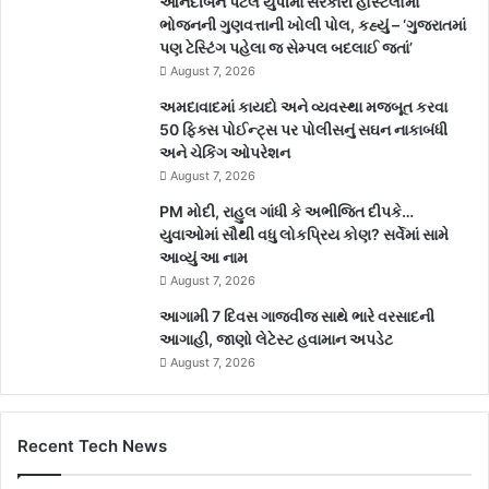
આનંદીબેન પટેલે યુપીમાં સરકારી હોસ્ટેલોમાં
ભોજનની ગુણવત્તાની ખોલી પોલ, કહ્યું – ‘ગુજરાતમાં
પણ ટેસ્ટિંગ પહેલા જ સેમ્પલ બદલાઈ જતાં’
August 7, 2026
અમદાવાદમાં કાયદો અને વ્યવસ્થા મજબૂત કરવા
50 ફિક્સ પોઈન્ટ્સ પર પોલીસનું સઘન નાકાબંધી
અને ચેકિંગ ઓપરેશન
August 7, 2026
PM મોદી, રાહુલ ગાંધી કે અભીજિત દીપકે…
યુવાઓમાં સૌથી વધુ લોકપ્રિય કોણ? સર્વેમાં સામે
આવ્યું આ નામ
August 7, 2026
આગામી 7 દિવસ ગાજવીજ સાથે ભારે વરસાદની
આગાહી, જાણો લેટેસ્ટ હવામાન અપડેટ
August 7, 2026
Recent Tech News