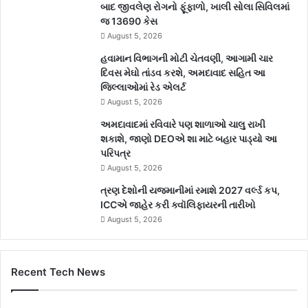
બાદ જીવલેણ રોગનો ફૂંફાળો, ખાલી સોલા સિવિલમાં
જ 13690 કેસ
August 5, 2026
હવામાન વિભાગની મોટી ચેતવણી, આગામી ચાર
દિવસ મેઘો તાંડવ કરશે, અમદાવાદ સહિત આ
જિલ્લાઓમાં રેડ એલર્ટ
August 5, 2026
અમદાવાદમાં રવિવારે પણ શાળાઓ ચાલુ રાખી
શકાશે, જાણો DEOએ શા માટે બહાર પાડ્યો આ
પરિપત્ર
August 5, 2026
ત્રણ દેશોની યજમાનીમાં રમાશે 2027 વર્લ્ડ કપ,
ICCએ જાહેર કરી ક્વૉલિફાયરની તારીખો
August 5, 2026
Recent Tech News