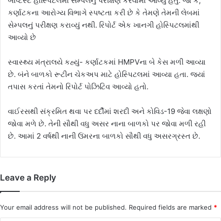
બેપ્ટિસ્ટ હોસ્પિટલમાં સેમ્પલનું પરીક્ષણ કરવામાં આવ્યું હતું. જો કે,
કર્ણાટકના આરોગ્ય વિભાગે સ્પષ્ટતા કરી છે કે તેમણે તેમની લેબમાં
સેમ્પલનું પરીક્ષણ કરાવ્યું નથી. રિપોર્ટ એક ખાનગી હોસ્પિટલમાંથી
આવ્યો છે
સ્વાસ્થ્ય મંત્રાલયે કહ્યું- કર્ણાટકમાં HMPVના બે કેસ મળી આવ્યા
છે. બંને બાળકો રૂટીન ચેકઅપ માટે હોસ્પિટલમાં આવ્યા હતા. જ્યાં
તપાસ કરતાં તેમનો રિપોર્ટ પોઝિટિવ આવ્યો હતો.
વાઈરસથી સંક્રમિત થવા પર દર્દીમાં શરદી અને કોવિડ-19 જેવા લક્ષણો
જોવા મળે છે. તેની સૌથી વધુ અસર નાના બાળકો પર જોવા મળી રહી
છે. આમાં 2 વર્ષથી નાની ઉંમરના બાળકો સૌથી વધુ અસરગ્રસ્ત છે.
Leave a Reply
Your email address will not be published.
Required fields are marked
*