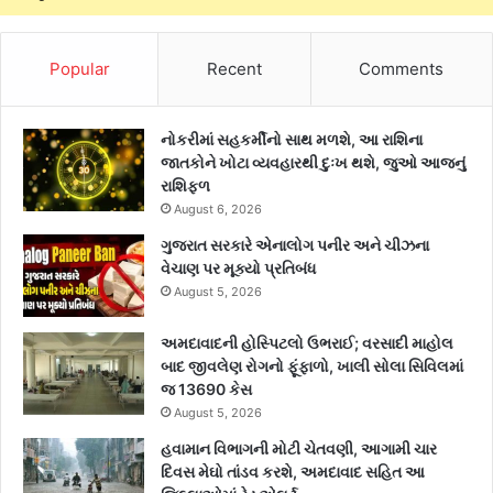
r
:
Popular
Recent
Comments
નોકરીમાં સહકર્મીનો સાથ મળશે, આ રાશિના
જાતકોને ખોટા વ્યવહારથી દુઃખ થશે, જુઓ આજનું
રાશિફળ
August 6, 2026
ગુજરાત સરકારે એનાલોગ પનીર અને ચીઝના
વેચાણ પર મૂક્યો પ્રતિબંધ
August 5, 2026
અમદાવાદની હોસ્પિટલો ઉભરાઈ; વરસાદી માહોલ
બાદ જીવલેણ રોગનો ફૂંફાળો, ખાલી સોલા સિવિલમાં
જ 13690 કેસ
August 5, 2026
હવામાન વિભાગની મોટી ચેતવણી, આગામી ચાર
દિવસ મેઘો તાંડવ કરશે, અમદાવાદ સહિત આ