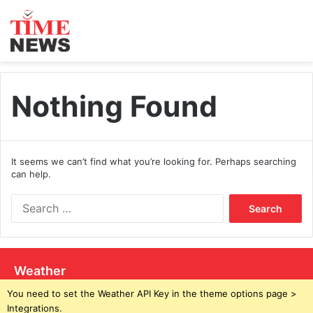
Nothing Found
It seems we can’t find what you’re looking for. Perhaps searching
can help.
S
e
a
r
c
Weather
h
f
You need to set the Weather API Key in the theme options page >
o
Integrations.