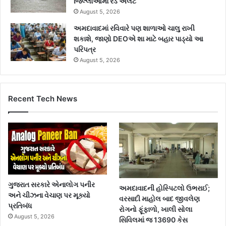
જિલ્લાઓમાં રેડ એલર્ટ
August 5, 2026
અમદાવાદમાં રવિવારે પણ શાળાઓ ચાલુ રાખી
શકાશે, જાણો DEOએ શા માટે બહાર પાડ્યો આ
પરિપત્ર
August 5, 2026
Recent Tech News
ગુજરાત સરકારે એનાલોગ પનીર
અમદાવાદની હોસ્પિટલો ઉભરાઈ;
અને ચીઝના વેચાણ પર મૂક્યો
વરસાદી માહોલ બાદ જીવલેણ
પ્રતિબંધ
રોગનો ફૂંફાળો, ખાલી સોલા
August 5, 2026
સિવિલમાં જ 13690 કેસ