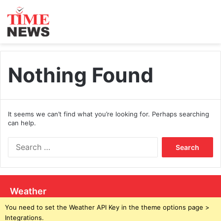
Nothing Found
It seems we can’t find what you’re looking for. Perhaps searching
can help.
S
e
a
r
c
Weather
h
f
You need to set the Weather API Key in the theme options page >
o
Integrations.