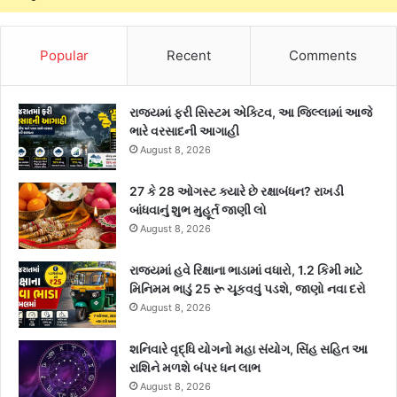
r
:
Popular
Recent
Comments
રાજ્યમાં ફરી સિસ્ટમ એક્ટિવ, આ જિલ્લામાં આજે
ભારે વરસાદની આગાહી
August 8, 2026
27 કે 28 ઓગસ્ટ ક્યારે છે રક્ષાબંધન? રાખડી
બાંધવાનું શુભ મુહૂર્ત જાણી લો
August 8, 2026
રાજ્યમાં હવે રિક્ષાના ભાડામાં વધારો, 1.2 કિમી માટે
મિનિમમ ભાડું 25 રૂ ચૂકવવું પડશે, જાણો નવા દરો
August 8, 2026
શનિવારે વૃદ્ધિ યોગનો મહા સંયોગ, સિંહ સહિત આ
રાશિને મળશે બંપર ધન લાભ
August 8, 2026