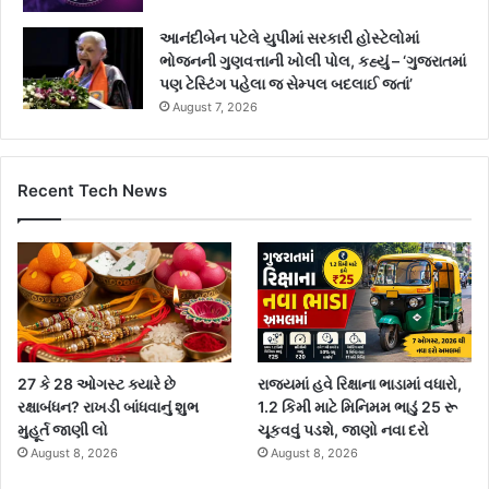
આનંદીબેન પટેલે યુપીમાં સરકારી હોસ્ટેલોમાં
ભોજનની ગુણવત્તાની ખોલી પોલ, કહ્યું – ‘ગુજરાતમાં
પણ ટેસ્ટિંગ પહેલા જ સેમ્પલ બદલાઈ જતાં’
August 7, 2026
Recent Tech News
27 કે 28 ઓગસ્ટ ક્યારે છે
રાજ્યમાં હવે રિક્ષાના ભાડામાં વધારો,
રક્ષાબંધન? રાખડી બાંધવાનું શુભ
1.2 કિમી માટે મિનિમમ ભાડું 25 રૂ
મુહૂર્ત જાણી લો
ચૂકવવું પડશે, જાણો નવા દરો
August 8, 2026
August 8, 2026