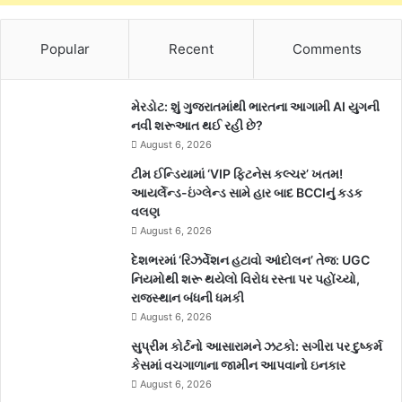
Popular
Recent
Comments
મેરડોટ: શું ગુજરાતમાંથી ભારતના આગામી AI યુગની
નવી શરૂઆત થઈ રહી છે?
August 6, 2026
ટીમ ઈન્ડિયામાં ‘VIP ફિટનેસ કલ્ચર’ ખતમ!
આયર્લેન્ડ-ઇંગ્લેન્ડ સામે હાર બાદ BCCIનું કડક
વલણ
August 6, 2026
દેશભરમાં ‘રિઝર્વેશન હટાવો આંદોલન’ તેજ: UGC
નિયમોથી શરૂ થયેલો વિરોધ રસ્તા પર પહોંચ્યો,
રાજસ્થાન બંધની ધમકી
August 6, 2026
સુપ્રીમ કોર્ટનો આસારામને ઝટકો: સગીરા પર દુષ્કર્મ
કેસમાં વચગાળાના જામીન આપવાનો ઇનકાર
August 6, 2026