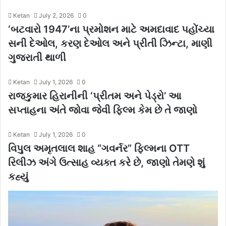
Ketan
July 2, 2026
0
‘બટવારો 1947’ના પ્રમોશન માટે અમદાવાદ પહોંચ્યા
સની દેઓલ, કરણ દેઓલ અને પ્રીતી ઝિન્ટા, માણી
ગુજરાતી થાળી
Ketan
July 1, 2026
0
રાજકુમાર હિરાનીની ‘પ્રીતમ અને પેડ્રો’ આ
સપ્તાહના અંતે જોવા જેવી ફિલ્મ કેમ છે તે જાણો
Ketan
July 1, 2026
0
વિપુલ અમૃતલાલ શાહ “ગવર્નર” ફિલ્મના OTT
રિલીઝ અંગે ઉત્સાહ વ્યક્ત કરે છે, જાણો તેમણે શું
કહ્યું