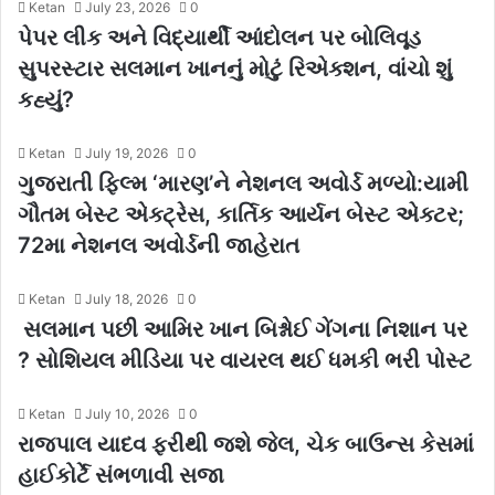
Ketan
July 23, 2026
0
પેપર લીક અને વિદ્યાર્થી આંદોલન પર બોલિવૂડ
સુપરસ્ટાર સલમાન ખાનનું મોટું રિએક્શન, વાંચો શું
કહ્યું?
Ketan
July 19, 2026
0
ગુજરાતી ફિલ્મ ‘મારણ’ને નેશનલ અવોર્ડ મળ્યો:યામી
ગૌતમ બેસ્ટ એક્ટ્રેસ, કાર્તિક આર્યન બેસ્ટ એક્ટર;
72મા નેશનલ અવોર્ડની જાહેરાત
Ketan
July 18, 2026
0
સલમાન પછી આમિર ખાન બિશ્નોઈ ગેંગના નિશાન પર
? સોશિયલ મીડિયા પર વાયરલ થઈ ધમકી ભરી પોસ્ટ
Ketan
July 10, 2026
0
રાજપાલ યાદવ ફરીથી જશે જેલ, ચેક બાઉન્સ કેસમાં
હાઈકોર્ટે સંભળાવી સજા