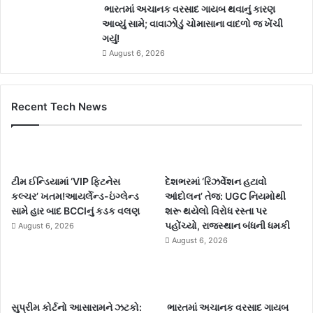
ભારતમાં અચાનક વરસાદ ગાયબ થવાનું કારણ
આવ્યું સામે; વાવાઝોડું ચોમાસાના વાદળો જ ખેંચી
ગયું!
August 6, 2026
Recent Tech News
ટીમ ઈન્ડિયામાં ‘VIP ફિટનેસ
દેશભરમાં ‘રિઝર્વેશન હટાવો
કલ્ચર’ ખતમ!આયર્લેન્ડ-ઇંગ્લેન્ડ
આંદોલન’ તેજ: UGC નિયમોથી
સામે હાર બાદ BCCIનું કડક વલણ
શરૂ થયેલો વિરોધ રસ્તા પર
પહોંચ્યો, રાજસ્થાન બંધની ધમકી
August 6, 2026
August 6, 2026
સુપ્રીમ કોર્ટનો આસારામને ઝટકો:
ભારતમાં અચાનક વરસાદ ગાયબ