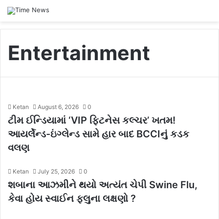
Entertainment
Ketan
August 6, 2026
0
ટીમ ઈન્ડિયામાં ‘VIP ફિટનેસ કલ્ચર’ ખતમ!
આયર્લેન્ડ-ઇંગ્લેન્ડ સામે હાર બાદ BCCIનું કડક
વલણ
Ketan
July 25, 2026
0
શબાના આઝમીને થયો અત્યંત ચેપી Swine Flu,
કેવા હોય સ્વાઈન ફ્લુના લક્ષણો ?